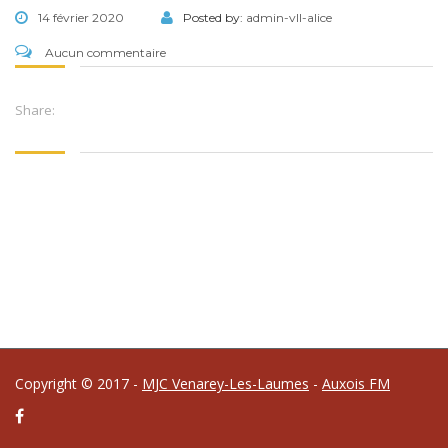
14 février 2020
Posted by:
admin-vll-alice
Aucun commentaire
Share:
Copyright © 2017 -
MJC Venarey-Les-Laumes
-
Auxois FM